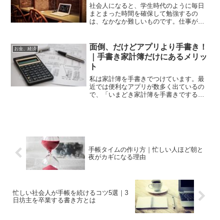
社会人になると、学生時代のように毎日
まとまった時間を確保して勉強するの
は、なかなか難しいものです。仕事が終
わる頃にはヘトヘトで、「今日も何も勉
強できなかったな……」と感じてしまう
日も多いのではないでしょうか。 実
面倒、だけどアプリより手書き！
お金、経済
際、目の前の業務や家庭のこと...
｜手書き家計簿だけにあるメリッ
ト
私は家計簿を手書きでつけています。最
近では便利なアプリが数多く出ているの
で、「いまどき家計簿を手書きでするな
んて、面倒なだけでどこがいいの？」と
思われるかもしれません。 確かに何も
しなくても勝手に支出を記録してくれ
て、簡単に自分の状況が分か...
手帳タイムの作り方｜忙しい人ほど朝と
夜がカギになる理由
忙しい社会人が手帳を続けるコツ5選｜3
日坊主を卒業する書き方とは