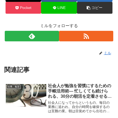
Pocket
LINE
コピー
ミルをフォローする
ミル
関連記事
社会人が勉強を習慣にするための
仕事、勉強
手帳活用術― 忙しくても続けら
れる、30分の朝活を定着させる方
法 ―
社会人になってからというもの、毎日の
業務に追われ、自分の時間を確保するの
は至難の業。朝は目覚めてから出社の準
備に追われ、日中は業務に集中し、夜は