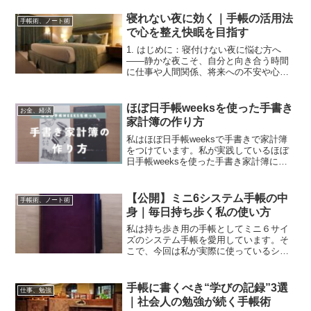
家事や付き合い、疲労により気力も残っ
ていない──という方も多いのではないで
寝れない夜に効く｜手帳の活用法
手帳術、ノート術
しょうか。しかし、現代...
で心を整え快眠を目指す
1. はじめに：寝付けない夜に悩む方へ
――静かな夜こそ、自分と向き合う時間
に仕事や人間関係、将来への不安や心配
事など、現代を生きる私たちは日々多く
の情報や感情に囲まれ、頭の中が休まる
暇もないまま夜を迎えることが少なくあ
ほぼ日手帳weeksを使った手書き
お金、経済
りません。「布団に入っ...
家計簿の作り方
私はほぼ日手帳weeksで手書きで家計簿
をつけています。私が実践しているほぼ
日手帳weeksを使った手書き家計簿につ
いてご紹介します。手書きは面倒なこと
が多いですが、できるだけ手間をかけな
いことにこだわって作りました。
【公開】ミニ6システム手帳の中
手帳術、ノート術
身｜毎日持ち歩く私の使い方
私は持ち歩き用の手帳としてミニ６サイ
ズのシステム手帳を愛用しています。そ
こで、今回は私が実際に使っているシス
テム手帳について、なぜ使っているのか
その理由とリアルな中身をご紹介したい
と思います。ミニ６システム手帳を毎日
手帳に書くべき“学びの記録”3選
仕事、勉強
持ち歩きたくなる理由私が...
｜社会人の勉強が続く手帳術