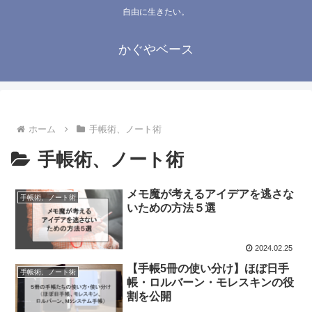
自由に生きたい。
かぐやベース
ホーム
手帳術、ノート術
手帳術、ノート術
メモ魔が考えるアイデアを逃さな
手帳術、ノート術
いための方法５選
2024.02.25
【手帳5冊の使い分け】ほぼ日手
手帳術、ノート術
帳・ロルバーン・モレスキンの役
割を公開